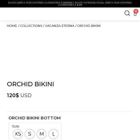
ENVÍO GRATIS POR COMPRAS SUPERIORES A $500,000 | ENVÍO INTERNACIONAL GRATIS POR COMPRAS
SUPERIORES A $200
0
HOME
/
COLLECTIONS
/
VACANZA ETERNA
/ ORCHID BIKINI
ORCHID BIKINI
120
$
USD
ORCHID BIKINI BOTTOM
Size
XS
S
M
L