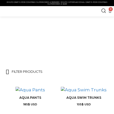
ENVÍO GRATIS POR COMPRAS SUPERIORES A $500,000 | ENVÍO INTERNACIONAL GRATIS POR COMPRAS
SUPERIORES A $200
0
COLLECTIONS
FILTER PRODUCTS
AQUA PANTS
AQUA SWIM TRUNKS
185
$
USD
105
$
USD