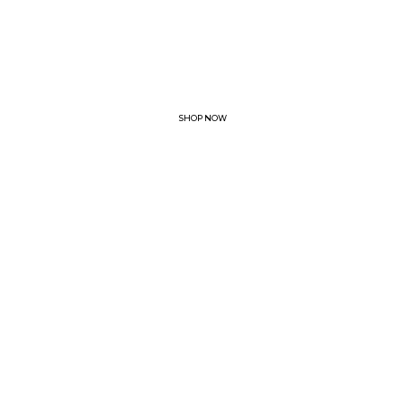
New Collection
VACANZA ETERNA
SHOP NOW