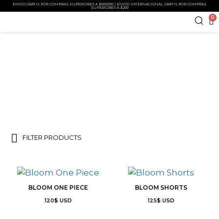
ENVÍO GRATIS POR COMPRAS SUPERIORES A $500,000 | ENVÍO INTERNACIONAL GRATIS POR COMPRAS
SUPERIORES A $200
0
SWIMWEAR
FILTER PRODUCTS
BLOOM ONE PIECE
BLOOM SHORTS
120
$
USD
125
$
USD