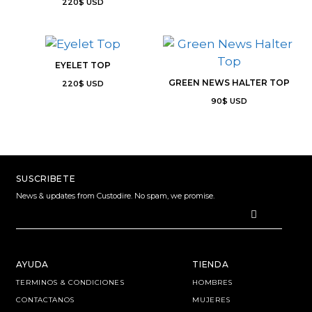
220
$
USD
EYELET TOP
GREEN NEWS HALTER TOP
220
$
USD
90
$
USD
SUSCRIBETE
News & updates from Custodire. No spam, we promise.
AYUDA
TIENDA
TERMINOS & CONDICIONES
HOMBRES
CONTACTANOS
MUJERES