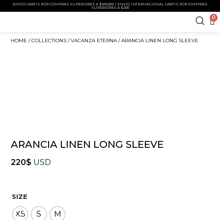
ENVÍO GRATIS POR COMPRAS SUPERIORES A $500,000 | ENVÍO INTERNACIONAL GRATIS POR COMPRAS
SUPERIORES A $200
0
HOME
/
COLLECTIONS
/
VACANZA ETERNA
/ ARANCIA LINEN LONG SLEEVE
ARANCIA LINEN LONG SLEEVE
220
$
USD
SIZE
XS
S
M