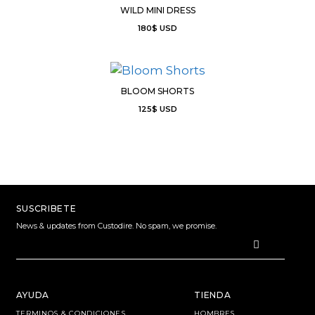
WILD MINI DRESS
180
$
USD
BLOOM SHORTS
125
$
USD
SUSCRIBETE
News & updates from Custodire. No spam, we promise.
AYUDA
TIENDA
TERMINOS & CONDICIONES
HOMBRES