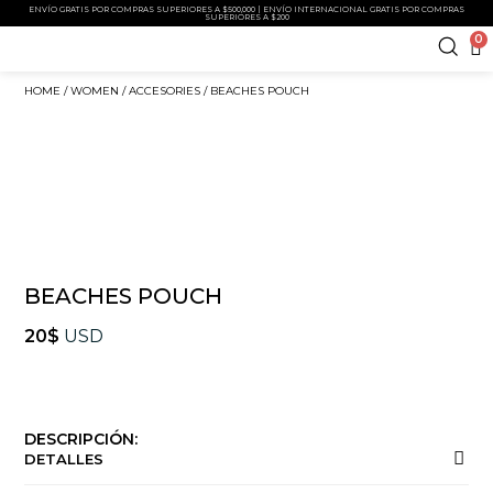
ENVÍO GRATIS POR COMPRAS SUPERIORES A $500,000 | ENVÍO INTERNACIONAL GRATIS POR COMPRAS
SUPERIORES A $200
0
HOME
/
WOMEN
/
ACCESORIES
/ BEACHES POUCH
BEACHES POUCH
20
$
USD
DESCRIPCIÓN:
DETALLES