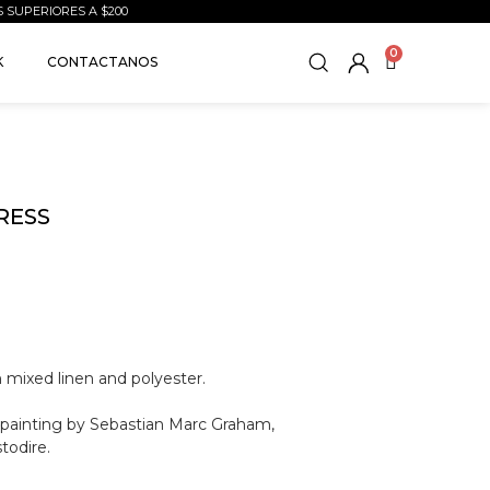
S SUPERIORES A $200
0
K
CONTACTANOS
RESS
n mixed linen and polyester.
r painting by Sebastian Marc Graham,
todire.