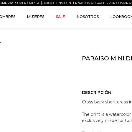
OMPRAS SUPERIORES A $500,000 | ENVÍO INTERNACIONAL GRATIS POR COMPRA
OMBRES
MUJERES
SALE
NOSOTROS
LOOKBOO
S
PARAISO MINI D
DESCRIPCIÓN:
Cross back short dress i
The print is a watercolo
exclusively made for Cus