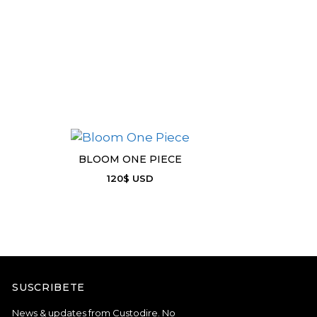
BLOOM ONE PIECE
120
$
USD
SUSCRIBETE
News & updates from Custodire. No