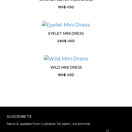
190
$
USD
EYELET MINI DRESS
280
$
USD
WILD MINI DRESS
180
$
USD
SUSCRIBETE
News & updates from Custodire. No spam, we promise.