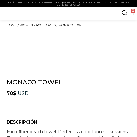
ENVÍO GRATIS POR COMPRAS SUPERIORES A $500,000 | ENVÍO INTERNACIONAL GRATIS POR COMPRAS
SUPERIORES A $200
0
HOME
/
WOMEN
/
ACCESORIES
/ MONACO TOWEL
MONACO TOWEL
70
$
USD
DESCRIPCIÓN:
Microfiber beach towel. Perfect size for tanning sessions.