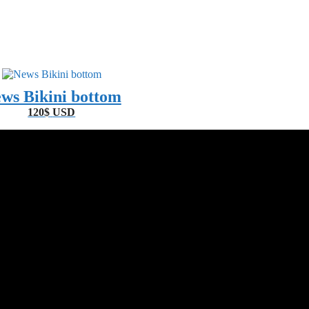
ws Bikini bottom
120
$
USD