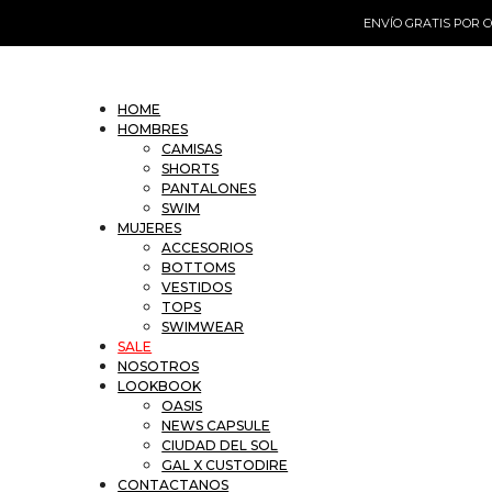
Skip
ENVÍO GRATIS POR C
to
content
HOME
HOMBRES
CAMISAS
SHORTS
PANTALONES
SWIM
MUJERES
ACCESORIOS
BOTTOMS
VESTIDOS
TOPS
SWIMWEAR
SALE
NOSOTROS
LOOKBOOK
OASIS
NEWS CAPSULE
CIUDAD DEL SOL
GAL X CUSTODIRE
CONTACTANOS