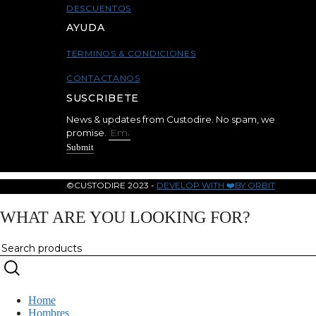
DESCUENTOS
AYUDA
TERMINOS & CONDICIONES
CONTACTANOS
SUSCRIBETE
News & updates from Custodire. No spam, we
promise.
Submit
©CUSTODIRE 2023 -
DEVELOP WITH ❤️BY ORBIT
WHAT ARE YOU LOOKING FOR?
Home
Hombres