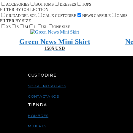
ACCESORIES
BOTTOMS
DRESSES
TOPS
FILTER BY COLLECTION
CIUDAD DEL SOL
GAL X CUSTODIRE
NEWS CAPSULE
OASIS
FILTER BY SIZE
XS
S
M
L
XL
ONE SIZE
Green News Mini Skirt
Ne
150
$
USD
CUSTODIRE
SOBRE NOSOTROS
CONTACTANOS
TIENDA
HOMBRES
MUJERES