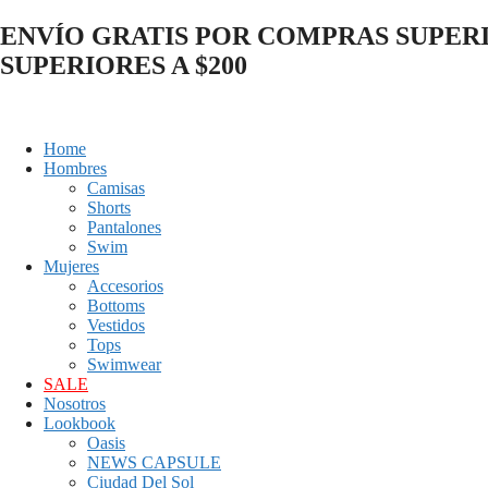
Skip
ENVÍO GRATIS POR COMPRAS SUPERIO
to
SUPERIORES A $200
content
Home
Hombres
Camisas
Shorts
Pantalones
Swim
Mujeres
Accesorios
Bottoms
Vestidos
Tops
Swimwear
SALE
Nosotros
Lookbook
Oasis
NEWS CAPSULE
Ciudad Del Sol